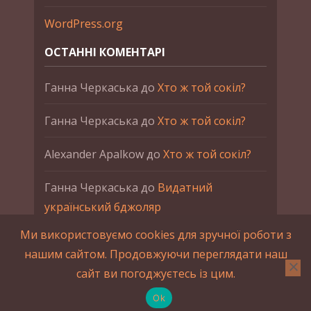
WordPress.org
ОСТАННІ КОМЕНТАРІ
Ганна Черкаська
до
Хто ж той сокіл?
Ганна Черкаська
до
Хто ж той сокіл?
Alexander Apalkow
до
Хто ж той сокіл?
Ганна Черкаська
до
Видатний
український бджоляр
Ми використовуємо cookies для зручної роботи з
Ганна Черкаська
до
Петро Франко
нашим сайтом. Продовжуючи переглядати наш
сайт ви погоджуєтесь із цим.
2015-2023 © UAHistory Всі права застережено.
При використанні матеріалів сайта обов'язкове
Ok
зворотнє посилання.