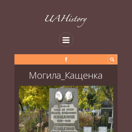
Могила_Кащенка