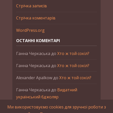
Стрічка записів
Стрічка коментарів
WordPress.org
ОСТАННІ КОМЕНТАРІ
Ганна Черкаська
до
Хто ж той сокіл?
Ганна Черкаська
до
Хто ж той сокіл?
Alexander Apalkow
до
Хто ж той сокіл?
Ганна Черкаська
до
Видатний
український бджоляр
Ми використовуємо cookies для зручної роботи з
Ганна Черкаська
до
Петро Франко