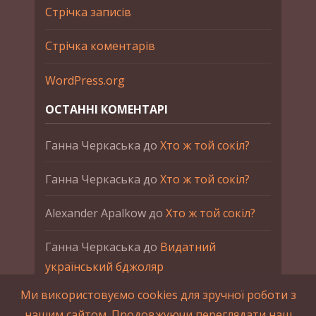
Стрічка записів
Стрічка коментарів
WordPress.org
ОСТАННІ КОМЕНТАРІ
Ганна Черкаська
до
Хто ж той сокіл?
Ганна Черкаська
до
Хто ж той сокіл?
Alexander Apalkow
до
Хто ж той сокіл?
Ганна Черкаська
до
Видатний
український бджоляр
Ми використовуємо cookies для зручної роботи з
Ганна Черкаська
до
Петро Франко
нашим сайтом. Продовжуючи переглядати наш