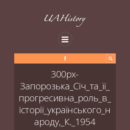
300px-
Запорозька_Січ_та_її_
прогресивна_роль_в_
історії_українського_н
ароду,_К._1954