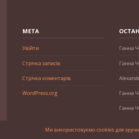
МЕТА
ОСТАН
Увійти
Ганна Ч
Стрічка записів
Ганна Ч
Стрічка коментарів
Alexand
WordPress.org
Ганна Ч
Ганна Ч
Ми використовуємо cookies для зручн
2015-2023 © UAHistory Всі права застережено. При викори