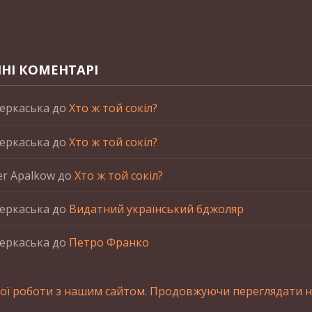
НІ КОМЕНТАРІ
еркаська
до
Хто ж той сокіл?
еркаська
до
Хто ж той сокіл?
er Apalkow
до
Хто ж той сокіл?
еркаська
до
Видатний український бджоляр
еркаська
до
Петро Франко
ої роботи з нашим сайтом. Продовжуючи переглядати на
станні матеріалів сайта обов'язкове зворотнє посилання.