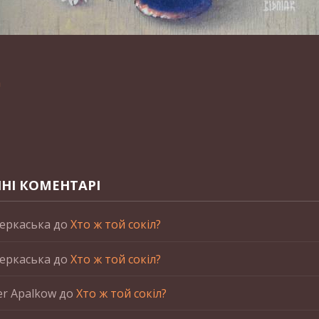
n
НІ КОМЕНТАРІ
еркаська
до
Хто ж той сокіл?
еркаська
до
Хто ж той сокіл?
er Apalkow
до
Хто ж той сокіл?