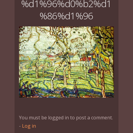
%d1%96%d0%b2%d1
%86%d1%96
You must be logged in to post a comment.
-
Log in