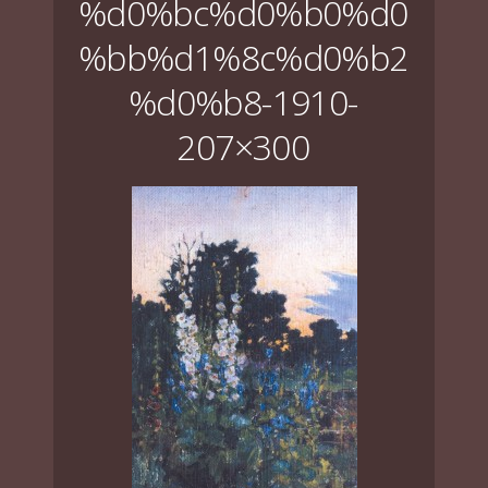
%d0%bc%d0%b0%d0
%bb%d1%8c%d0%b2
%d0%b8-1910-
207×300