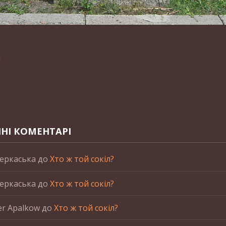
n
НІ КОМЕНТАРІ
еркаська
до
Хто ж той сокіл?
еркаська
до
Хто ж той сокіл?
er Apalkow
до
Хто ж той сокіл?