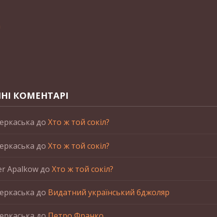
n
НІ КОМЕНТАРІ
еркаська
до
Хто ж той сокіл?
еркаська
до
Хто ж той сокіл?
er Apalkow
до
Хто ж той сокіл?
еркаська
до
Видатний український бджоляр
еркаська
до
Петро Франко