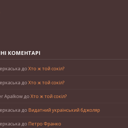
n
НІ КОМЕНТАРІ
еркаська
до
Хто ж той сокіл?
еркаська
до
Хто ж той сокіл?
er Apalkow
до
Хто ж той сокіл?
еркаська
до
Видатний український бджоляр
еркаська
до
Петро Франко