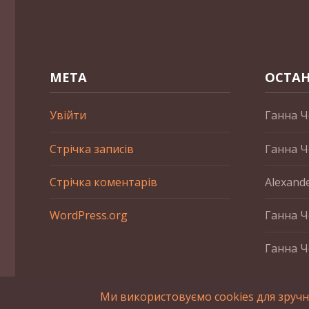
МЕТА
ОСТАН
Увійти
Ганна Ч
Стрічка записів
Ганна Ч
Стрічка коментарів
Alexand
WordPress.org
Ганна Ч
Ганна Ч
Ми використовуємо cookies для зручн
2015-2023 © UAHistory Всі права застережено. При викори