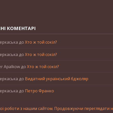
НІ КОМЕНТАРІ
еркаська
до
Хто ж той сокіл?
еркаська
до
Хто ж той сокіл?
er Apalkow
до
Хто ж той сокіл?
еркаська
до
Видатний український бджоляр
еркаська
до
Петро Франко
ої роботи з нашим сайтом. Продовжуючи переглядати на
станні матеріалів сайта обов'язкове зворотнє посилання.