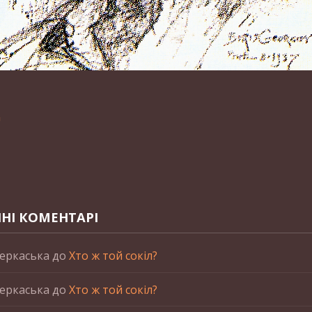
n
НІ КОМЕНТАРІ
еркаська
до
Хто ж той сокіл?
еркаська
до
Хто ж той сокіл?