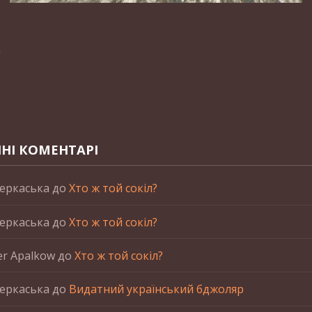
n
НІ КОМЕНТАРІ
еркаська
до
Хто ж той сокіл?
еркаська
до
Хто ж той сокіл?
er Apalkow
до
Хто ж той сокіл?
еркаська
до
Видатний український бджоляр