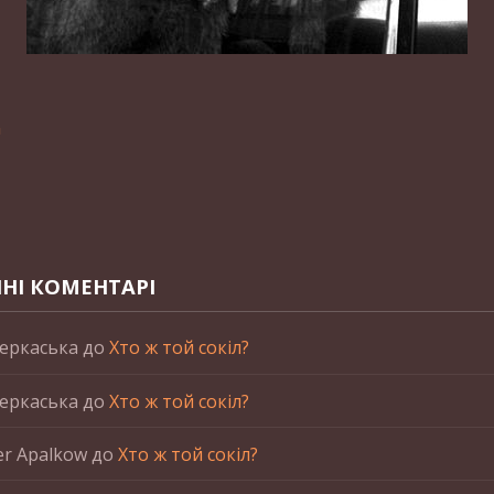
n
НІ КОМЕНТАРІ
еркаська
до
Хто ж той сокіл?
еркаська
до
Хто ж той сокіл?
er Apalkow
до
Хто ж той сокіл?