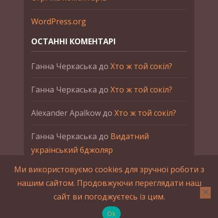
WordPress.org
ОСТАННІ КОМЕНТАРІ
Ганна Черкаська
до
Хто ж той сокіл?
Ганна Черкаська
до
Хто ж той сокіл?
Alexander Apalkow
до
Хто ж той сокіл?
Ганна Черкаська
до
Видатний
український бджоляр
Ми використовуємо cookies для зручної роботи з
Ганна Черкаська
до
Петро Франко
нашим сайтом. Продовжуючи переглядати наш
сайт ви погоджуєтесь із цим.
2015-2023 © UAHistory Всі права застережено.
При використанні матеріалів сайта обов'язкове
Ok