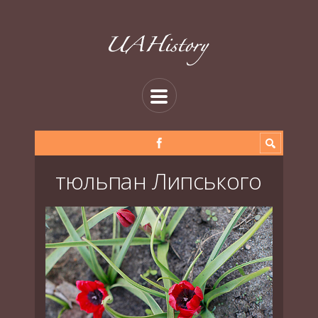
тюльпан Липського