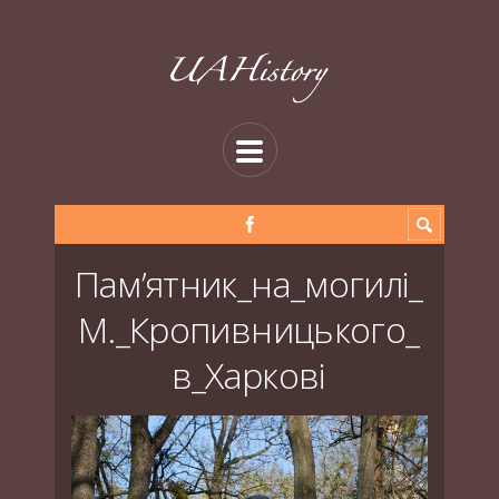
Пам’ятник_на_могилі_
М._Кропивницького_
в_Харкові