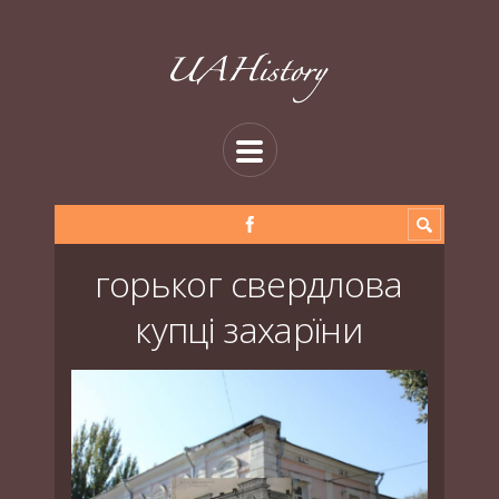
горьког свердлова
купці захарїни