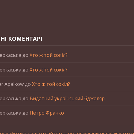
НІ КОМЕНТАРІ
еркаська
до
Хто ж той сокіл?
еркаська
до
Хто ж той сокіл?
er Apalkow
до
Хто ж той сокіл?
еркаська
до
Видатний український бджоляр
еркаська
до
Петро Франко
ої роботи з нашим сайтом. Продовжуючи переглядати на