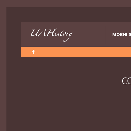
МОВНІ 
с