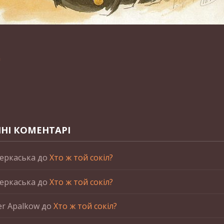
n
НІ КОМЕНТАРІ
еркаська
до
Хто ж той сокіл?
еркаська
до
Хто ж той сокіл?
er Apalkow
до
Хто ж той сокіл?