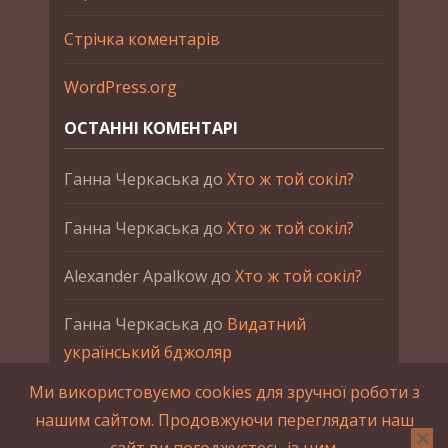
Стрічка коментарів
WordPress.org
ОСТАННІ КОМЕНТАРІ
Ганна Черкаська
до
Хто ж той сокіл?
Ганна Черкаська
до
Хто ж той сокіл?
Alexander Apalkow
до
Хто ж той сокіл?
Ганна Черкаська
до
Видатний
український бджоляр
Ми використовуємо cookies для зручної роботи з
Ганна Черкаська
до
Петро Франко
нашим сайтом. Продовжуючи переглядати наш
сайт ви погоджуєтесь із цим.