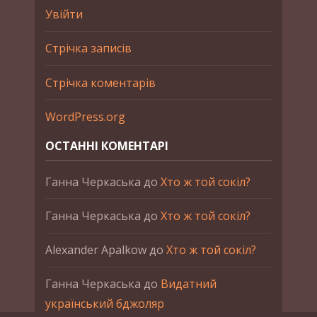
Увійти
Стрічка записів
Стрічка коментарів
WordPress.org
ОСТАННІ КОМЕНТАРІ
Ганна Черкаська
до
Хто ж той сокіл?
Ганна Черкаська
до
Хто ж той сокіл?
Alexander Apalkow
до
Хто ж той сокіл?
Ганна Черкаська
до
Видатний
український бджоляр