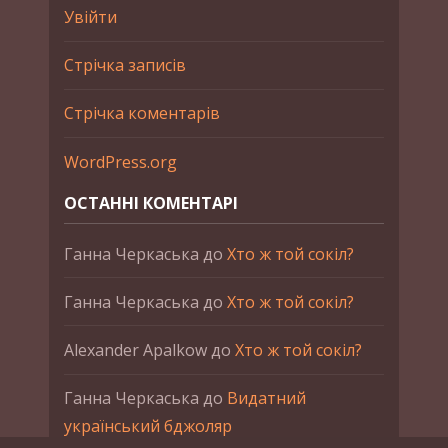
Увійти
Стрічка записів
Стрічка коментарів
WordPress.org
ОСТАННІ КОМЕНТАРІ
Ганна Черкаська
до
Хто ж той сокіл?
Ганна Черкаська
до
Хто ж той сокіл?
Alexander Apalkow
до
Хто ж той сокіл?
Ганна Черкаська
до
Видатний
український бджоляр