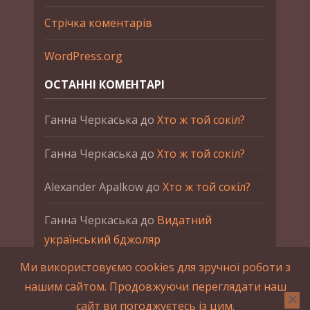
Стрічка коментарів
WordPress.org
ОСТАННІ КОМЕНТАРІ
Ганна Черкаська
до
Хто ж той сокіл?
Ганна Черкаська
до
Хто ж той сокіл?
Alexander Apalkow
до
Хто ж той сокіл?
Ганна Черкаська
до
Видатний
український бджоляр
Ми використовуємо cookies для зручної роботи з
Ганна Черкаська
до
Петро Франко
нашим сайтом. Продовжуючи переглядати наш
сайт ви погоджуєтесь із цим.