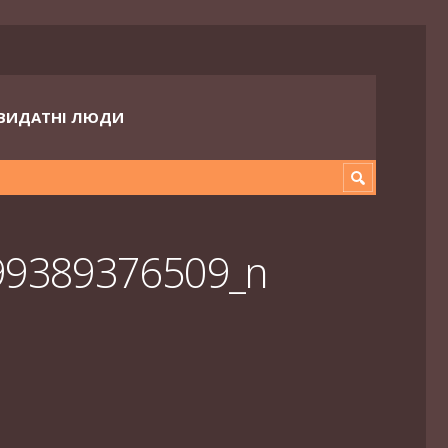
ВИДАТНІ ЛЮДИ
99389376509_n