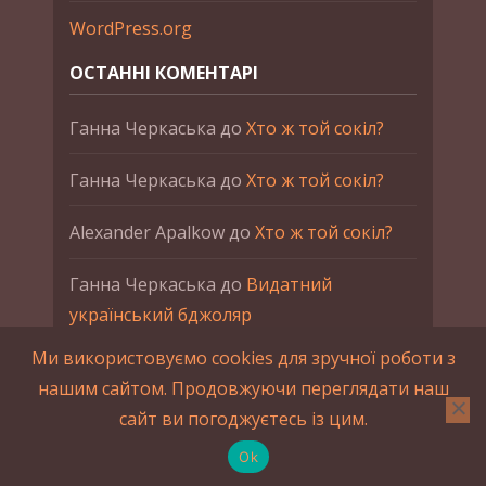
WordPress.org
ОСТАННІ КОМЕНТАРІ
Ганна Черкаська
до
Хто ж той сокіл?
Ганна Черкаська
до
Хто ж той сокіл?
Alexander Apalkow
до
Хто ж той сокіл?
Ганна Черкаська
до
Видатний
український бджоляр
Ми використовуємо cookies для зручної роботи з
Ганна Черкаська
до
Петро Франко
нашим сайтом. Продовжуючи переглядати наш
сайт ви погоджуєтесь із цим.
2015-2023 © UAHistory Всі права застережено.
При використанні матеріалів сайта обов'язкове
Ok
зворотнє посилання.