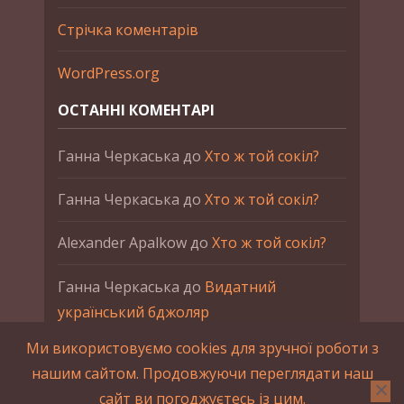
Стрічка коментарів
WordPress.org
ОСТАННІ КОМЕНТАРІ
Ганна Черкаська
до
Хто ж той сокіл?
Ганна Черкаська
до
Хто ж той сокіл?
Alexander Apalkow
до
Хто ж той сокіл?
Ганна Черкаська
до
Видатний
український бджоляр
Ми використовуємо cookies для зручної роботи з
Ганна Черкаська
до
Петро Франко
нашим сайтом. Продовжуючи переглядати наш
сайт ви погоджуєтесь із цим.