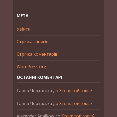
МЕТА
Увійти
Стрічка записів
Стрічка коментарів
WordPress.org
ОСТАННІ КОМЕНТАРІ
Ганна Черкаська
до
Хто ж той сокіл?
Ганна Черкаська
до
Хто ж той сокіл?
Alexander Apalkow
до
Хто ж той сокіл?