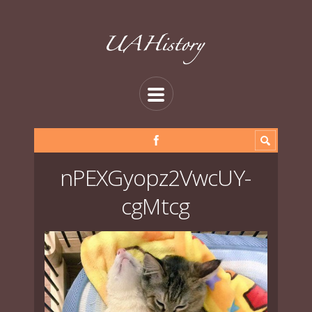
nPEXGyopz2VwcUY-
cgMtcg