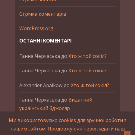
Стрічка коментарів
WordPress.org
ОСТАННІ КОМЕНТАРІ
Ганна Черкаська
до
Хто ж той сокіл?
Ганна Черкаська
до
Хто ж той сокіл?
Alexander Apalkow
до
Хто ж той сокіл?
Ганна Черкаська
до
Видатний
український бджоляр
Ми використовуємо cookies для зручної роботи з
Ганна Черкаська
до
Петро Франко
нашим сайтом. Продовжуючи переглядати наш