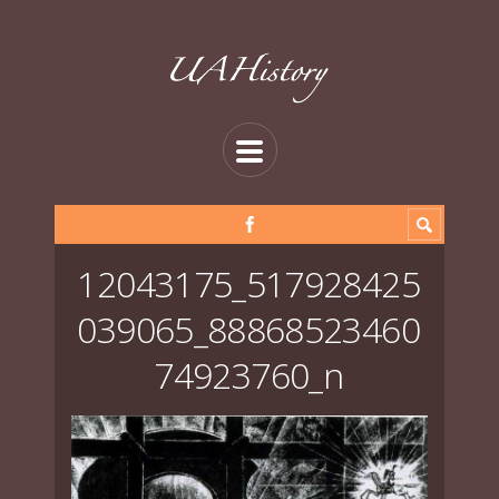
12043175_517928425
039065_88868523460
74923760_n