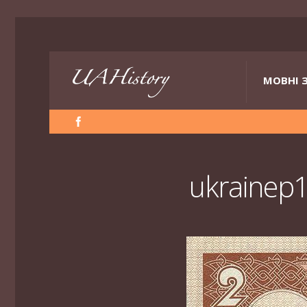
МОВНІ 
ukrainep