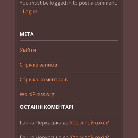
You must be logged in to post a comment.
-
Log in
МЕТА
Увійти
Стрічка записів
Стрічка коментарів
WordPress.org
ОСТАННІ КОМЕНТАРІ
Ганна Черкаська
до
Хто ж той сокіл?
Ганна Черкаська
до
Хто ж той сокіл?