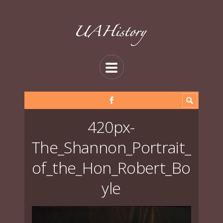
420px-
The_Shannon_Portrait_
of_the_Hon_Robert_Bo
yle