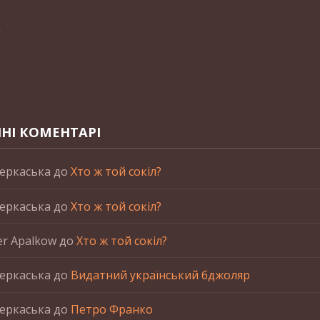
n
НІ КОМЕНТАРІ
еркаська
до
Хто ж той сокіл?
еркаська
до
Хто ж той сокіл?
er Apalkow
до
Хто ж той сокіл?
еркаська
до
Видатний український бджоляр
еркаська
до
Петро Франко