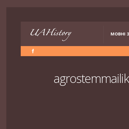
МОВНІ 
agrostemmaili