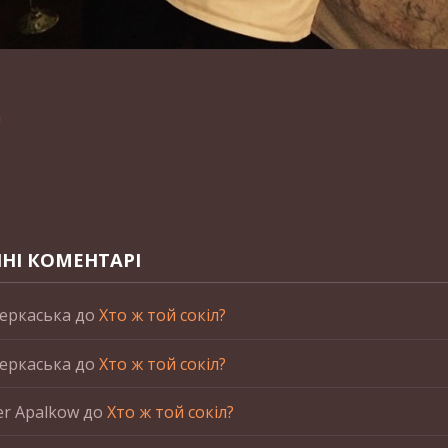
n
НІ КОМЕНТАРІ
еркаська
до
Хто ж той сокіл?
еркаська
до
Хто ж той сокіл?
er Apalkow
до
Хто ж той сокіл?