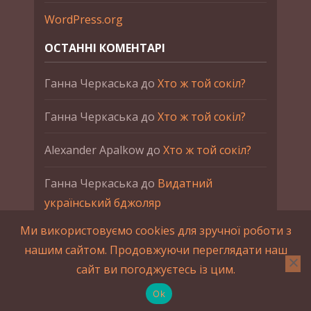
WordPress.org
ОСТАННІ КОМЕНТАРІ
Ганна Черкаська
до
Хто ж той сокіл?
Ганна Черкаська
до
Хто ж той сокіл?
Alexander Apalkow
до
Хто ж той сокіл?
Ганна Черкаська
до
Видатний
український бджоляр
Ми використовуємо cookies для зручної роботи з
Ганна Черкаська
до
Петро Франко
нашим сайтом. Продовжуючи переглядати наш
сайт ви погоджуєтесь із цим.
2015-2023 © UAHistory Всі права застережено.
При використанні матеріалів сайта обов'язкове
Ok
зворотнє посилання.