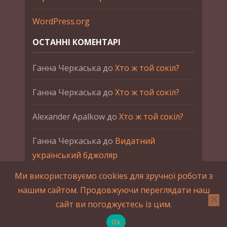
WordPress.org
ОСТАННІ КОМЕНТАРІ
Ганна Черкаська
до
Хто ж той сокіл?
Ганна Черкаська
до
Хто ж той сокіл?
Alexander Apalkow
до
Хто ж той сокіл?
Ганна Черкаська
до
Видатний
український бджоляр
Ми використовуємо cookies для зручної роботи з
Ганна Черкаська
до
Петро Франко
нашим сайтом. Продовжуючи переглядати наш
сайт ви погоджуєтесь із цим.
2015-2023 © UAHistory Всі права застережено.
При використанні матеріалів сайта обов'язкове
Ok