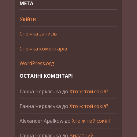
МЕТА
Увійти
Стрічка записів
Стрічка коментарів
WordPress.org
ОСТАННІ КОМЕНТАРІ
Ганна Черкаська
до
Хто ж той сокіл?
Ганна Черкаська
до
Хто ж той сокіл?
Alexander Apalkow
до
Хто ж той сокіл?
Ганна Черкаська
до
Видатний