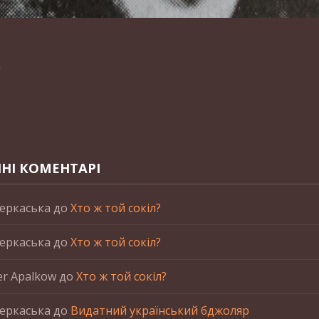
n
НІ КОМЕНТАРІ
еркаська
до
Хто ж той сокіл?
еркаська
до
Хто ж той сокіл?
er Apalkow
до
Хто ж той сокіл?
еркаська
до
Видатний український бджоляр