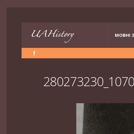
МОВНІ 
280273230_107