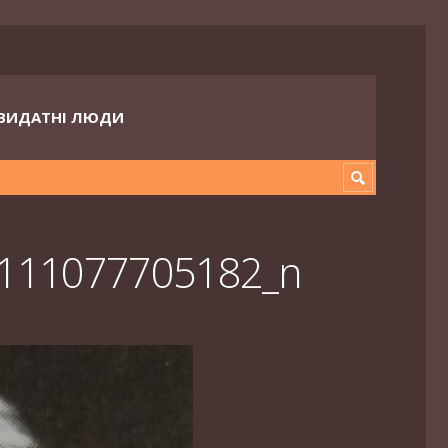
ВИДАТНІ ЛЮДИ
111077705182_n