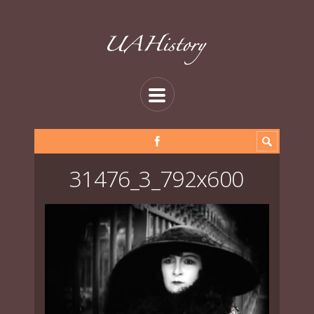
31476_3_792x600