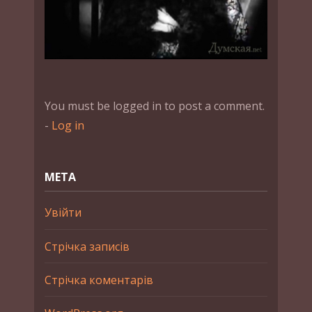
You must be logged in to post a comment.
-
Log in
МЕТА
Увійти
Стрічка записів
Стрічка коментарів