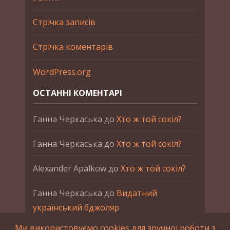
Стрічка записів
Стрічка коментарів
WordPress.org
ОСТАННІ КОМЕНТАРІ
Ганна Черкаська
до
Хто ж той сокіл?
Ганна Черкаська
до
Хто ж той сокіл?
Alexander Apalkow
до
Хто ж той сокіл?
Ганна Черкаська
до
Видатний
український бджоляр
Ми використовуємо cookies для зручної роботи з