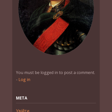
You must be logged in to post a comment.
-
Log in
МЕТА
Увійти