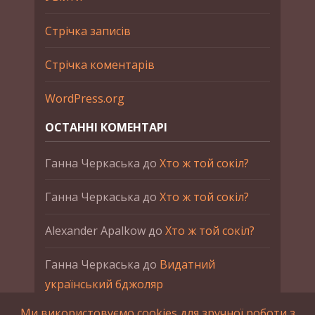
Стрічка записів
Стрічка коментарів
WordPress.org
ОСТАННІ КОМЕНТАРІ
Ганна Черкаська
до
Хто ж той сокіл?
Ганна Черкаська
до
Хто ж той сокіл?
Alexander Apalkow
до
Хто ж той сокіл?
Ганна Черкаська
до
Видатний
український бджоляр
Ми використовуємо cookies для зручної роботи з