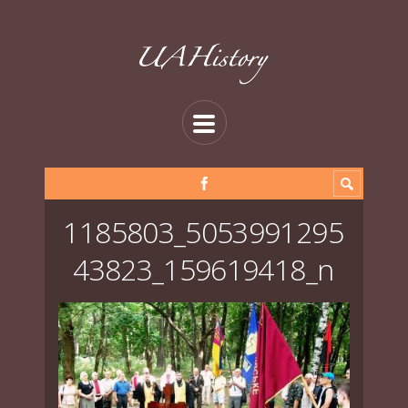
1185803_5053991295
43823_159619418_n