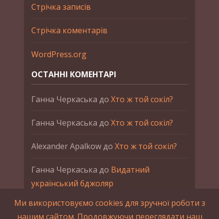
Стрічка записів
Стрічка коментарів
WordPress.org
ОСТАННІ КОМЕНТАРІ
Ганна Черкаська
до
Хто ж той сокіл?
Ганна Черкаська
до
Хто ж той сокіл?
Alexander Apalkow
до
Хто ж той сокіл?
Ганна Черкаська
до
Видатний
український бджоляр
Ми використовуємо cookies для зручної роботи з
Ганна Черкаська
до
Петро Франко
нашим сайтом. Продовжуючи переглядати наш