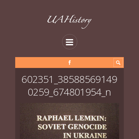
602351_38588569149
0259_674801954_n