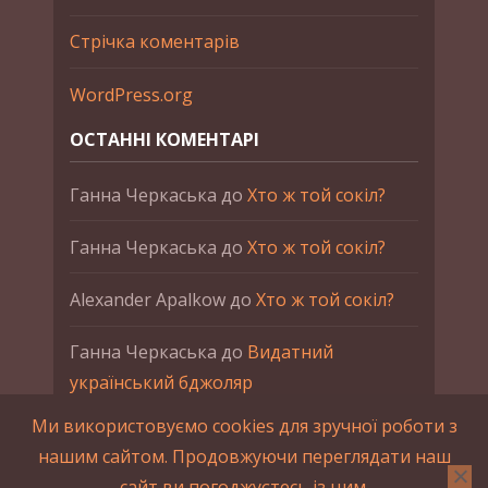
Стрічка коментарів
WordPress.org
ОСТАННІ КОМЕНТАРІ
Ганна Черкаська
до
Хто ж той сокіл?
Ганна Черкаська
до
Хто ж той сокіл?
Alexander Apalkow
до
Хто ж той сокіл?
Ганна Черкаська
до
Видатний
український бджоляр
Ми використовуємо cookies для зручної роботи з
Ганна Черкаська
до
Петро Франко
нашим сайтом. Продовжуючи переглядати наш
сайт ви погоджуєтесь із цим.