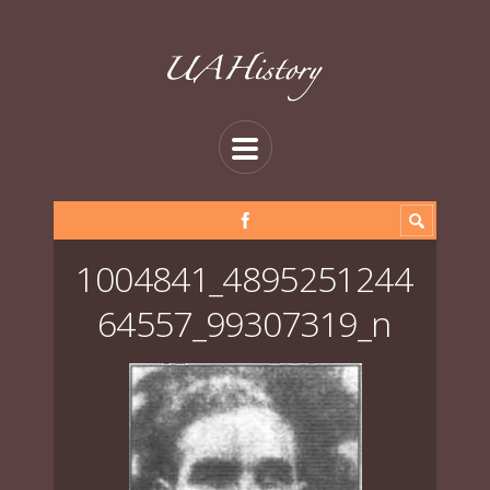
1004841_4895251244
64557_99307319_n