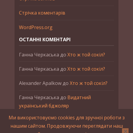
Стрічка коментарів
WordPress.org
ОСТАННІ КОМЕНТАРІ
Ганна Черкаська
до
Хто ж той сокіл?
Ганна Черкаська
до
Хто ж той сокіл?
Alexander Apalkow
до
Хто ж той сокіл?
Ганна Черкаська
до
Видатний
український бджоляр
Ми використовуємо cookies для зручної роботи з
Ганна Черкаська
до
Петро Франко
нашим сайтом. Продовжуючи переглядати наш