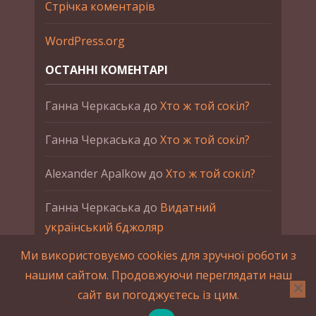
Стрічка коментарів
WordPress.org
ОСТАННІ КОМЕНТАРІ
Ганна Черкаська
до
Хто ж той сокіл?
Ганна Черкаська
до
Хто ж той сокіл?
Alexander Apalkow
до
Хто ж той сокіл?
Ганна Черкаська
до
Видатний
український бджоляр
Ми використовуємо cookies для зручної роботи з
Ганна Черкаська
до
Петро Франко
нашим сайтом. Продовжуючи переглядати наш
сайт ви погоджуєтесь із цим.
2015-2023 © UAHistory Всі права застережено.
При використанні матеріалів сайта обов'язкове