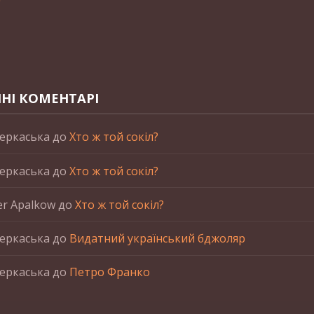
НІ КОМЕНТАРІ
еркаська
до
Хто ж той сокіл?
еркаська
до
Хто ж той сокіл?
er Apalkow
до
Хто ж той сокіл?
еркаська
до
Видатний український бджоляр
еркаська
до
Петро Франко