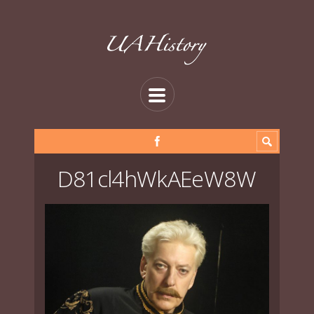
D81cl4hWkAEeW8W